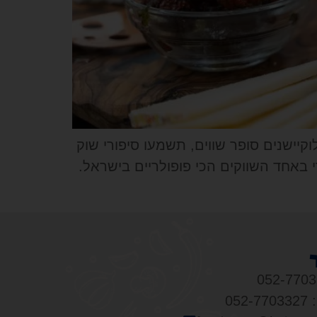
ו מקבלים יותר! בואו לסיור קולינרי בשוק מחנה יהודה + סיור קסום בנחלאות. תאכלו ב - 8 לוקיישנים סופר שווים, תשמעו סיפורי שוק
י באחד השווקים הכי פופולריים בישראל.
05