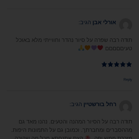
אורלי אבן
הגיב:
תודה רבה שפרה על סיור נהדר וחווייתי מלא באוכל
טעיםםםםם
Reply
רחל בורשטיין
הגיב:
תודה רבה על הסיור המהנה והטעים. נהנו מאד גם
מההסברים ומחברתך. וכמובן גם על התמונות היפות.
מזכרת ממש יפה.
קצת אתנחתא מכל מה שקורה