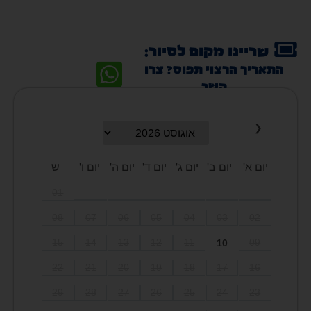
שריינו מקום לסיור:
התאריך הרצוי תפוס? צרו
קשר
❮
יום א'
יום ב'
יום ג'
יום ד'
יום ה'
יום ו'
ש
01
08
07
06
05
04
03
02
15
14
13
12
11
10
09
22
21
20
19
18
17
16
29
28
27
26
25
24
23